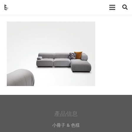
產品信息
小冊子 & 色樣